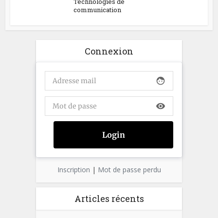
Technologies de
communication
Connexion
face
visibility
Inscription
|
Mot de passe perdu
Articles récents