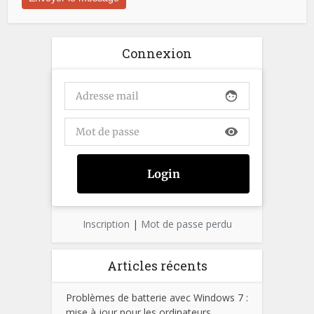
Connexion
face
visibility
Inscription
|
Mot de passe perdu
Articles récents
Problèmes de batterie avec Windows 7 :
mise à jour pour les ordinateurs