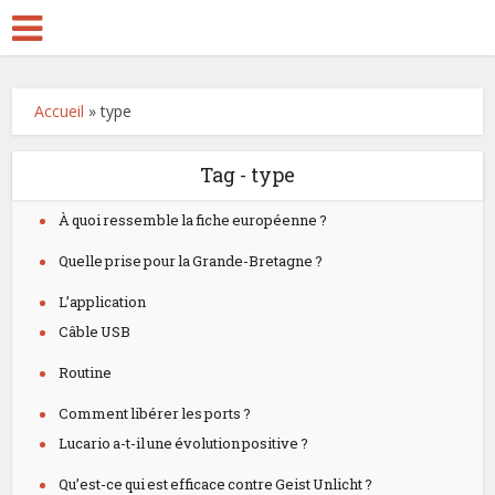
Accueil
»
type
Tag - type
À quoi ressemble la fiche européenne ?
Quelle prise pour la Grande-Bretagne ?
L’application
Câble USB
Routine
Comment libérer les ports ?
Lucario a-t-il une évolution positive ?
Qu’est-ce qui est efficace contre Geist Unlicht ?