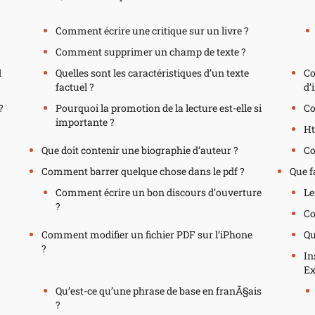
Comment écrire une critique sur un livre ?
Comment supprimer un champ de texte ?
d
Quelles sont les caractéristiques d’un texte
Co
factuel ?
d’
?
Pourquoi la promotion de la lecture est-elle si
Co
importante ?
H
Que doit contenir une biographie d’auteur ?
Co
Comment barrer quelque chose dans le pdf ?
Que fa
Comment écrire un bon discours d’ouverture
Le
?
Co
Comment modifier un fichier PDF sur l’iPhone
Qu
?
In
Ex
Qu’est-ce qu’une phrase de base en franÃ§ais
?