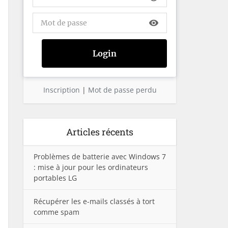
visibility
Inscription
|
Mot de passe perdu
Articles récents
Problèmes de batterie avec Windows 7
: mise à jour pour les ordinateurs
portables LG
Récupérer les e-mails classés à tort
comme spam