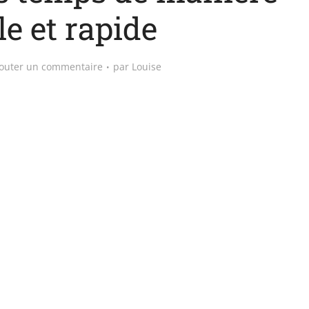
e et rapide
outer un commentaire
par
Louise