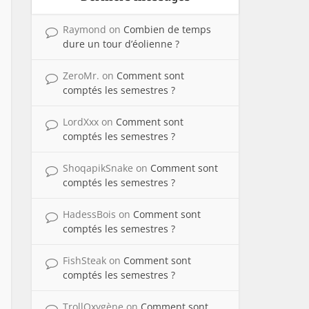
Raymond
on
Combien de temps
dure un tour d’éolienne ?
ZeroMr.
on
Comment sont
comptés les semestres ?
LordXxx
on
Comment sont
comptés les semestres ?
ShoqapikSnake
on
Comment sont
comptés les semestres ?
HadessBois
on
Comment sont
comptés les semestres ?
FishSteak
on
Comment sont
comptés les semestres ?
TrollOxygène
on
Comment sont