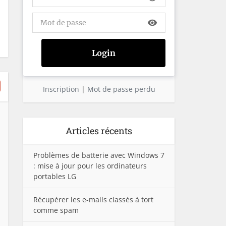
visibility
Inscription
|
Mot de passe perdu
Articles récents
Problèmes de batterie avec Windows 7
: mise à jour pour les ordinateurs
portables LG
Récupérer les e-mails classés à tort
comme spam