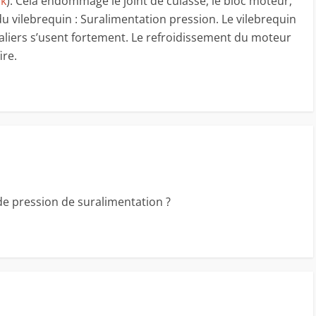
lk
). Cela endommage le joint de culasse, le bloc moteur,
u vilebrequin : Suralimentation pression. Le vilebrequin
paliers s’usent fortement. Le refroidissement du moteur
ire.
de pression de suralimentation ?