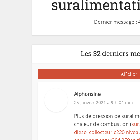
suralimentati
Dernier message : 
Les 32 derniers m
Afficher 
Alphonsine
25 janvier 2021 à 9 h 04 min
Plus de pression de suralim
chaleur de combustion (
sur
diesel collecteur c220 niv