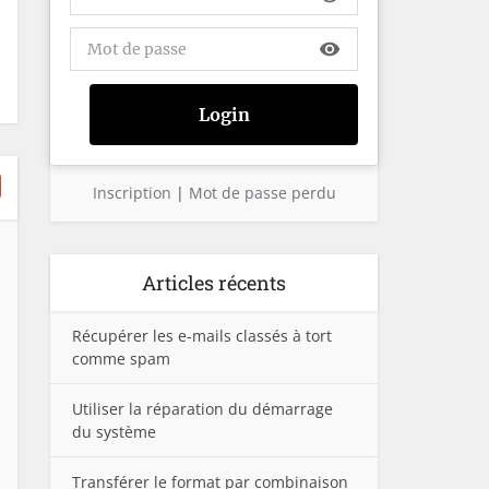
visibility
Inscription
|
Mot de passe perdu
Articles récents
Récupérer les e-mails classés à tort
comme spam
Utiliser la réparation du démarrage
du système
Transférer le format par combinaison