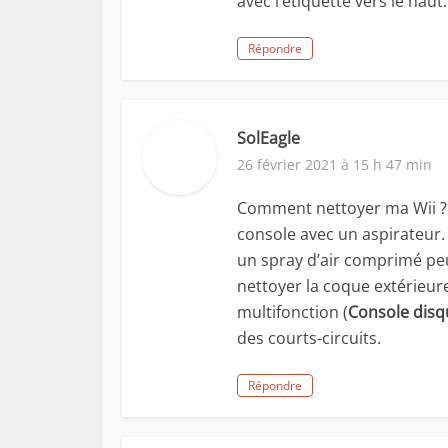
avec l’étiquette vers le haut.
Répondre
SolEagle
26 février 2021 à 15 h 47 min
Comment nettoyer ma Wii ? L
console avec un aspirateur. 
un spray d’air comprimé peu
nettoyer la coque extérieure
multifonction (
Console disq
des courts-circuits.
Répondre