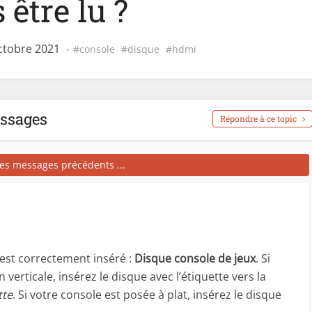
 être lu ?
ctobre 2021
console
disque
hdmi
essages
Répondre à ce topic
les messages précédents ...
est correctement inséré :
Disque console de jeux
. Si
 verticale, insérez le disque avec l’étiquette vers la
tte
. Si votre console est posée à plat, insérez le disque