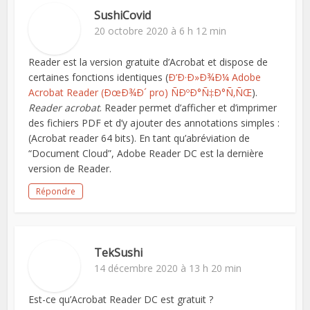
SushiCovid
20 octobre 2020 à 6 h 12 min
Reader est la version gratuite d’Acrobat et dispose de
certaines fonctions identiques (
Ð’Ð·Ð»Ð¾Ð¼ Adobe
Acrobat Reader (ÐœÐ¾Ð´ pro) ÑÐºÐ°Ñ‡Ð°Ñ‚ÑŒ
).
Reader acrobat
. Reader permet d’afficher et d’imprimer
des fichiers PDF et d’y ajouter des annotations simples :
(Acrobat reader 64 bits). En tant qu’abréviation de
“Document Cloud”, Adobe Reader DC est la dernière
version de Reader.
Répondre
TekSushi
14 décembre 2020 à 13 h 20 min
Est-ce qu’Acrobat Reader DC est gratuit ?