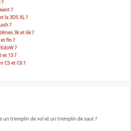
 ?
 want ?
et la 3DS XL ?
hash ?
téines 3k et 6k ?
et fin ?
t KdoW ?
 et 13 ?
on C5 et C6 ?
re un tremplin de vol et un tremplin de saut ?