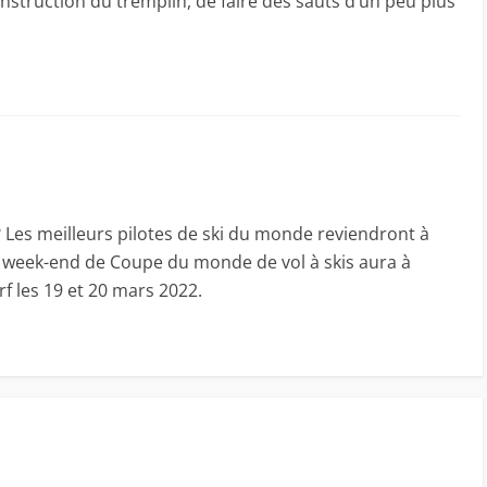
onstruction du tremplin, de faire des sauts d’un peu plus
 ? Les meilleurs pilotes de ski du monde reviendront à
 week-end de Coupe du monde de vol à skis aura à
f les 19 et 20 mars 2022.