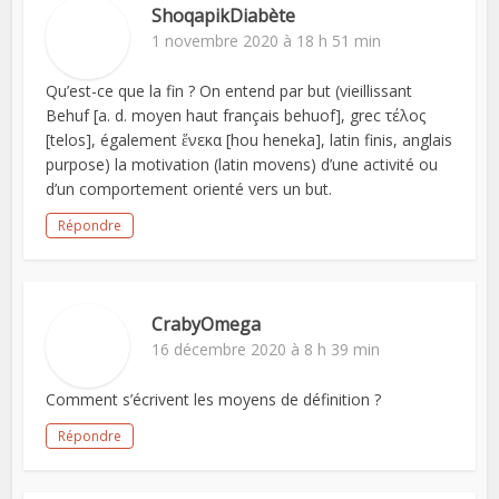
ShoqapikDiabète
1 novembre 2020 à 18 h 51 min
Qu’est-ce que la fin ? On entend par but (vieillissant
Behuf [a. d. moyen haut français behuof], grec τέλος
[telos], également ἕνεκα [hou heneka], latin finis, anglais
purpose) la motivation (latin movens) d’une activité ou
d’un comportement orienté vers un but.
Répondre
CrabyOmega
16 décembre 2020 à 8 h 39 min
Comment s’écrivent les moyens de définition ?
Répondre