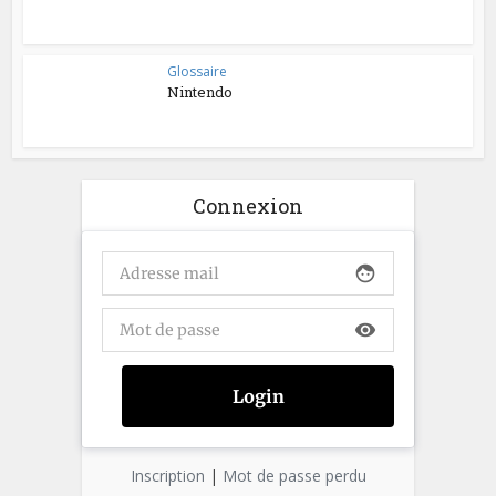
Glossaire
Nintendo
Connexion
face
visibility
Inscription
|
Mot de passe perdu