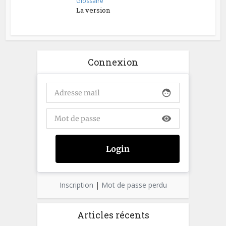
Glossaire
La version
Connexion
face
visibility
Inscription
|
Mot de passe perdu
Articles récents