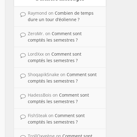
Raymond
on
Combien de temps
dure un tour d’éolienne ?
ZeroMr.
on
Comment sont
comptés les semestres ?
LordXxx
on
Comment sont
comptés les semestres ?
ShoqapikSnake
on
Comment sont
comptés les semestres ?
HadessBois
on
Comment sont
comptés les semestres ?
FishSteak
on
Comment sont
comptés les semestres ?
TrollOxygène
on
Comment sont