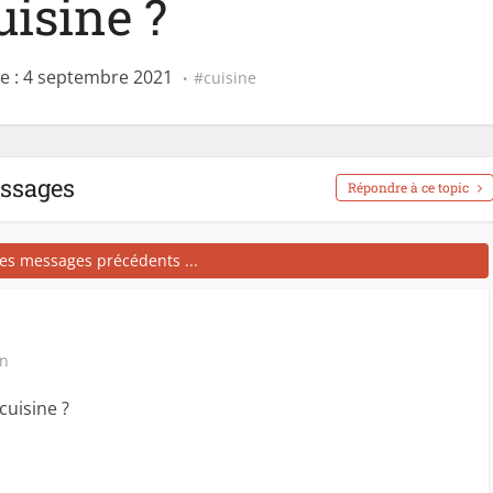
uisine ?
e : 4 septembre 2021
cuisine
essages
Répondre à ce topic
les messages précédents ...
in
cuisine ?