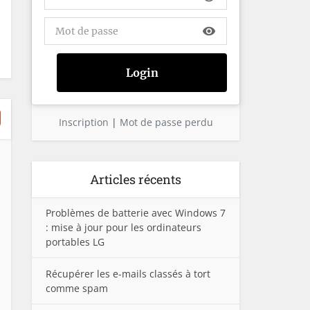
visibility
Inscription
|
Mot de passe perdu
Articles récents
Problèmes de batterie avec Windows 7
: mise à jour pour les ordinateurs
portables LG
Récupérer les e-mails classés à tort
comme spam