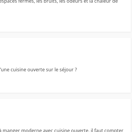
espaces fermés, les bruits, les odeurs et la chaleur de
 d’une cuisine ouverte sur le séjour ?
à manger moderne avec cuisine ouverte, il faut compter