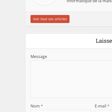
informatique de la mai
Voir tout ses articles
Laiss
Message
Nom
*
E-mail
*