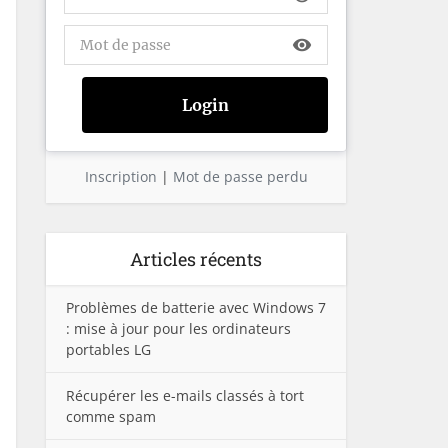
visibility
Inscription
|
Mot de passe perdu
Articles récents
Problèmes de batterie avec Windows 7
: mise à jour pour les ordinateurs
portables LG
Récupérer les e-mails classés à tort
comme spam