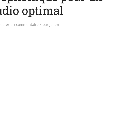
udio optimal
jouter un commentaire
par
Julien