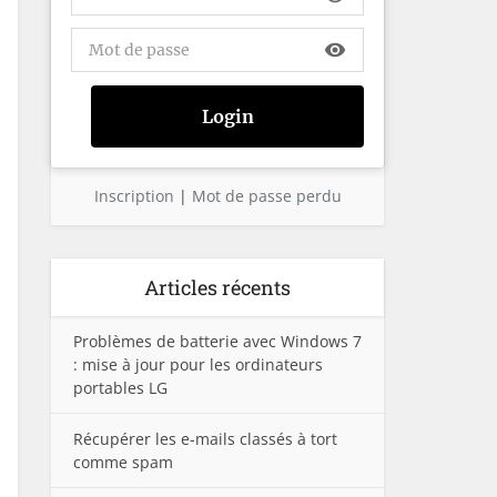
visibility
Inscription
|
Mot de passe perdu
Articles récents
Problèmes de batterie avec Windows 7
: mise à jour pour les ordinateurs
portables LG
Récupérer les e-mails classés à tort
comme spam