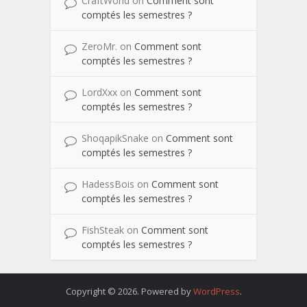
CraftWorld
on
Comment sont
comptés les semestres ?
ZeroMr.
on
Comment sont
comptés les semestres ?
LordXxx
on
Comment sont
comptés les semestres ?
ShoqapikSnake
on
Comment sont
comptés les semestres ?
HadessBois
on
Comment sont
comptés les semestres ?
FishSteak
on
Comment sont
comptés les semestres ?
Copyright © 2026. Powered by
WordPress
.