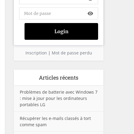
visibility
Inscription
|
Mot de passe perdu
Articles récents
Problèmes de batterie avec Windows 7
: mise à jour pour les ordinateurs
portables LG
Récupérer les e-mails classés à tort
comme spam