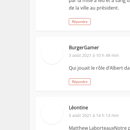
par la mise à feu et à sang d
de la ville au président.
Répondre
BurgerGamer
3 août 2021 à 10 h 49 min
Qui jouait le rôle d’Albert d
Répondre
Léontine
5 août 2021 à 14 h 13 min
Matthew LaborteauxNotre p