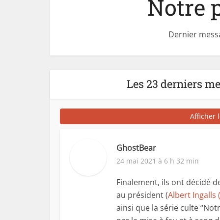
Notre p
Dernier messa
Les 23 derniers m
Afficher 
GhostBear
24 mai 2021 à 6 h 32 min
Finalement, ils ont décidé d
au président (
Albert Ingalls
ainsi que la série culte “Not