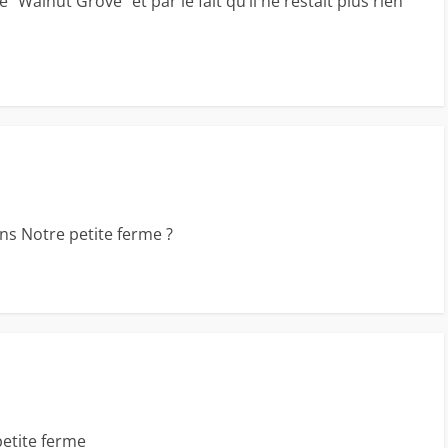
e “Walnut Grove” et par le fait qu’il ne restait plus rien
ans Notre petite ferme ?
etite ferme