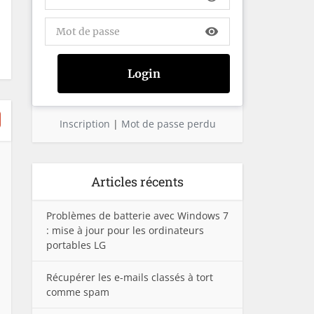
visibility
Inscription
|
Mot de passe perdu
Articles récents
Problèmes de batterie avec Windows 7
: mise à jour pour les ordinateurs
portables LG
Récupérer les e-mails classés à tort
comme spam