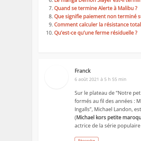
Le manga Demon Slayer est-il termin
Quand se termine Alerte à Malibu ?
Que signifie paiement non terminé su
Comment calculer la résistance totale
Qu’est-ce qu’une ferme résiduelle ?
Franck
6 août 2021 à 5 h 55 min
Sur le plateau de “Notre pe
formés au fil des années : Mi
Ingalls”, Michael Landon, e
(
Michael kors petite maroqu
actrice de la série populaire 
Répondre