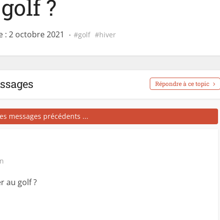
golf ?
 : 2 octobre 2021
golf
hiver
essages
Répondre à ce topic
les messages précédents ...
in
r au golf ?