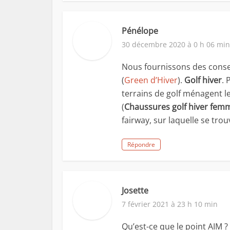
Pénélope
30 décembre 2020 à 0 h 06 min
Nous fournissons des conseil
(
Green d’Hiver
).
Golf hiver
. 
terrains de golf ménagent l
(
Chaussures golf hiver fem
fairway, sur laquelle se tro
Répondre
Josette
7 février 2021 à 23 h 10 min
Qu’est-ce que le point AIM ? 