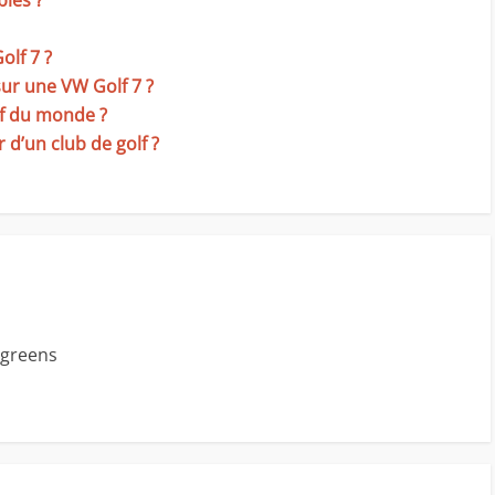
les ?
olf 7 ?
ur une VW Golf 7 ?
lf du monde ?
d’un club de golf ?
s greens