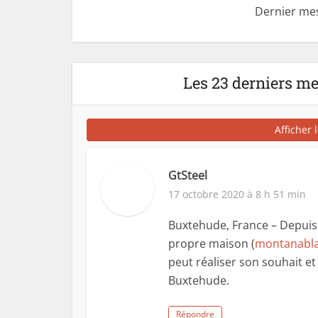
Dernier me
Les 23 derniers m
Afficher 
GtSteel
17 octobre 2020 à 8 h 51 min
Buxtehude, France – Depuis
propre maison (
montanabl
peut réaliser son souhait e
Buxtehude.
Répondre