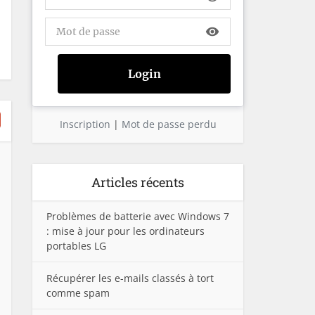
visibility
Inscription
|
Mot de passe perdu
Articles récents
Problèmes de batterie avec Windows 7
: mise à jour pour les ordinateurs
portables LG
Récupérer les e-mails classés à tort
comme spam