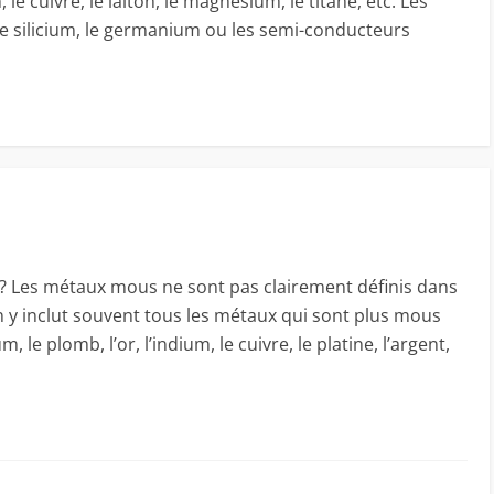
le cuivre, le laiton, le magnésium, le titane, etc. Les
 silicium, le germanium ou les semi-conducteurs
 ? Les métaux mous ne sont pas clairement définis dans
n y inclut souvent tous les métaux qui sont plus mous
 le plomb, l’or, l’indium, le cuivre, le platine, l’argent,