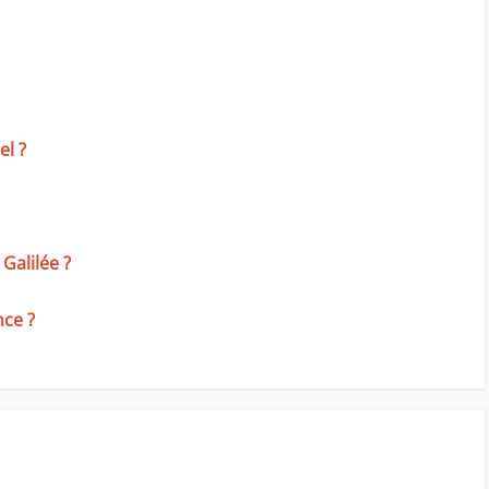
el ?
 Galilée ?
nce ?