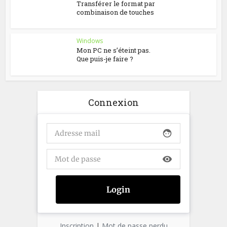
Transférer le format par
combinaison de touches
Windows
Mon PC ne s’éteint pas.
Que puis-je faire ?
Connexion
face
visibility
Inscription
|
Mot de passe perdu