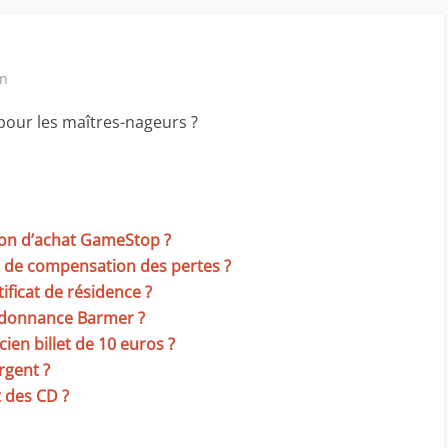
in
pour les maîtres-nageurs ?
 bon d’achat GameStop ?
ot de compensation des pertes ?
tificat de résidence ?
’ordonnance Barmer ?
cien billet de 10 euros ?
rgent ?
t des CD ?