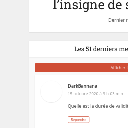
l’insigne de
Dernier 
Les 51 derniers m
Afficher 
DarkBannana
15 octobre 2020 à 3 h 03 min
Quelle est la durée de validi
Répondre