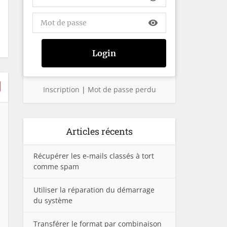
visibility
Inscription
|
Mot de passe perdu
Articles récents
Récupérer les e-mails classés à tort
comme spam
Utiliser la réparation du démarrage
du système
Transférer le format par combinaison