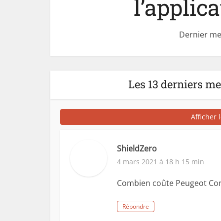
l’applic
Dernier me
Les 13 derniers m
Afficher 
ShieldZero
4 mars 2021 à 18 h 15 min
Combien coûte Peugeot Con
Répondre