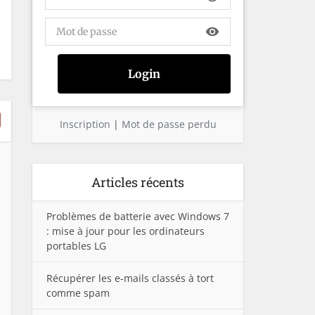
visibility
Inscription
|
Mot de passe perdu
Articles récents
Problèmes de batterie avec Windows 7
: mise à jour pour les ordinateurs
portables LG
Récupérer les e-mails classés à tort
comme spam