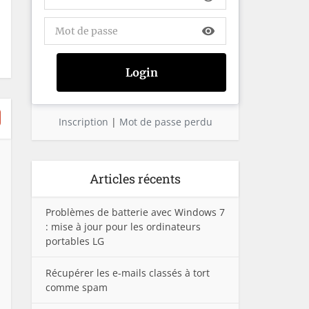
visibility
Inscription
|
Mot de passe perdu
Articles récents
Problèmes de batterie avec Windows 7
: mise à jour pour les ordinateurs
portables LG
Récupérer les e-mails classés à tort
comme spam