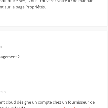
osoft office 365). Vous trouverez votre ID de mandant
t sur la page Propriétés.
in
nagement ?
 min
nt cloud désigne un compte chez un fournisseur de