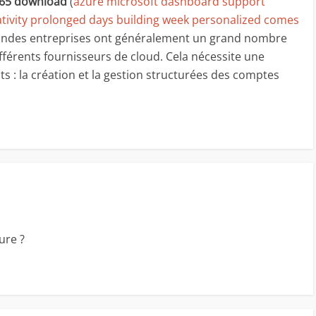
 365 download
(
azure microsoft dashboard support
ativity prolonged days building week personalized comes
randes entreprises ont généralement un grand nombre
fférents fournisseurs de cloud. Cela nécessite une
s : la création et la gestion structurées des comptes
ure ?