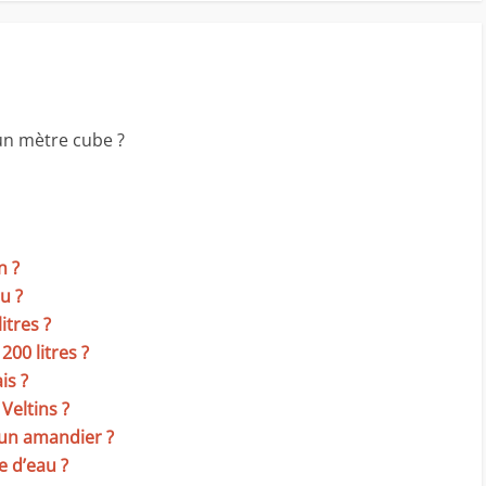
un mètre cube ?
n ?
u ?
itres ?
00 litres ?
is ?
Veltins ?
 un amandier ?
e d’eau ?