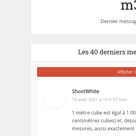
m3
Dernier messag
Les 40 derniers m
Afficher 
ShootWhite
15 août 2021 à 19 h 57 min
1 mètre cube est égal à 1 0
centimètres cubes) et, depu
mesures, aussi exactement 1 0