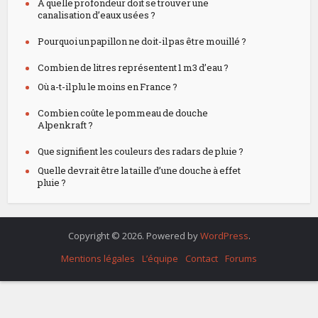
À quelle profondeur doit se trouver une
canalisation d’eaux usées ?
Pourquoi un papillon ne doit-il pas être mouillé ?
Combien de litres représentent 1 m3 d’eau ?
Où a-t-il plu le moins en France ?
Combien coûte le pommeau de douche
Alpenkraft ?
Que signifient les couleurs des radars de pluie ?
Quelle devrait être la taille d’une douche à effet
pluie ?
Copyright © 2026. Powered by
WordPress
.
Mentions légales
L’équipe
Contact
Forums