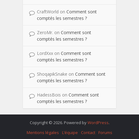
CraftWorld
on
Comment sont
comptés les semestres ?
ZeroMr.
on
Comment sont
comptés les semestres ?
LordXxx
on
Comment sont
comptés les semestres ?
ShoqapikSnake
on
Comment sont
comptés les semestres ?
HadessBois
on
Comment sont
comptés les semestres ?
Copyright © 2026. Powered by
WordPress
.
Mentions légales
L’équipe
Contact
Forums