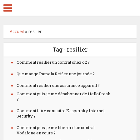
Accueil
»
resilier
Tag - resilier
Comment résilier un contrat chez o2 ?
Que mange Pamela Reif en une journée ?
Comment résilier une assurance appareil ?
Comment puis-je me désabonner de HelloFresh
?
Comment faire connaître Kaspersky Internet
Security ?
Comment puis-je me libérer d’un contrat
Vodafone en cours ?