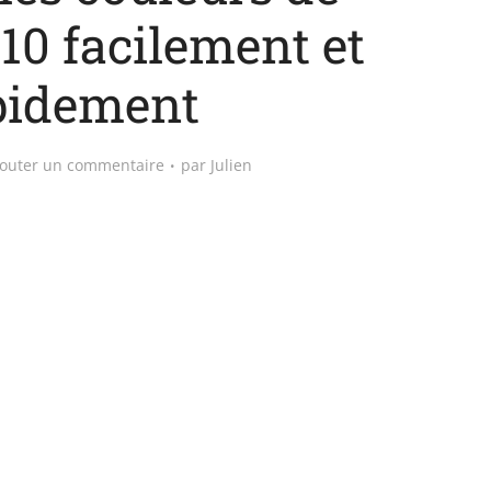
0 facilement et
pidement
jouter un commentaire
par
Julien