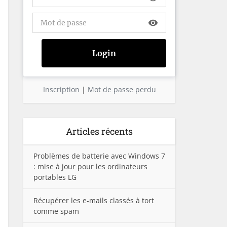
visibility
Inscription
|
Mot de passe perdu
Articles récents
Problèmes de batterie avec Windows 7
: mise à jour pour les ordinateurs
portables LG
Récupérer les e-mails classés à tort
comme spam