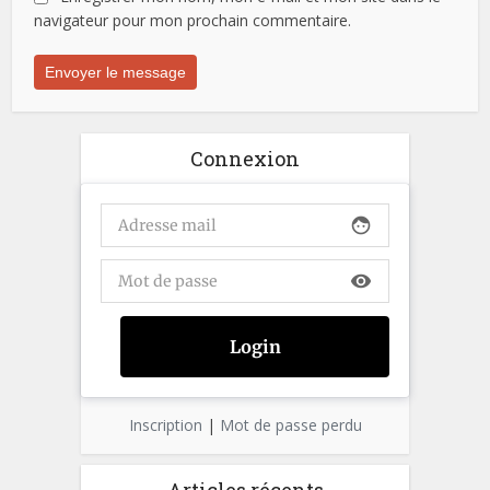
navigateur pour mon prochain commentaire.
Connexion
face
visibility
Inscription
|
Mot de passe perdu
Articles récents