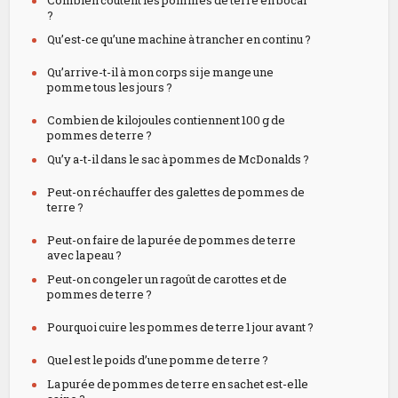
Combien coûtent les pommes de terre en bocal
?
Qu’est-ce qu’une machine à trancher en continu ?
Qu’arrive-t-il à mon corps si je mange une
pomme tous les jours ?
Combien de kilojoules contiennent 100 g de
pommes de terre ?
Qu’y a-t-il dans le sac à pommes de McDonalds ?
Peut-on réchauffer des galettes de pommes de
terre ?
Peut-on faire de la purée de pommes de terre
avec la peau ?
Peut-on congeler un ragoût de carottes et de
pommes de terre ?
Pourquoi cuire les pommes de terre 1 jour avant ?
Quel est le poids d’une pomme de terre ?
La purée de pommes de terre en sachet est-elle