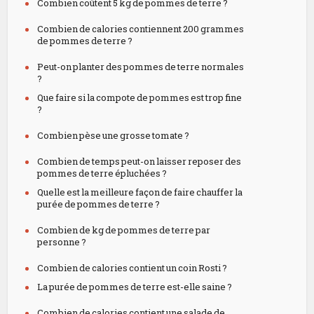
Combien coûtent 5 kg de pommes de terre ?
Combien de calories contiennent 200 grammes
de pommes de terre ?
Peut-on planter des pommes de terre normales
?
Que faire si la compote de pommes est trop fine
?
Combien pèse une grosse tomate ?
Combien de temps peut-on laisser reposer des
pommes de terre épluchées ?
Quelle est la meilleure façon de faire chauffer la
purée de pommes de terre ?
Combien de kg de pommes de terre par
personne ?
Combien de calories contient un coin Rosti ?
La purée de pommes de terre est-elle saine ?
Combien de calories contient une salade de