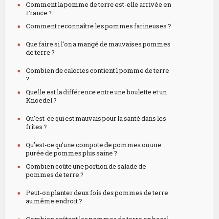
Comment la pomme de terre est-elle arrivée en
France ?
Comment reconnaître les pommes farineuses ?
Que faire si l’on a mangé de mauvaises pommes
de terre ?
Combien de calories contient 1 pomme de terre
?
Quelle est la différence entre une boulette et un
Knoedel ?
Qu’est-ce qui est mauvais pour la santé dans les
frites ?
Qu’est-ce qu’une compote de pommes ou une
purée de pommes plus saine ?
Combien coûte une portion de salade de
pommes de terre ?
Peut-on planter deux fois des pommes de terre
au même endroit ?