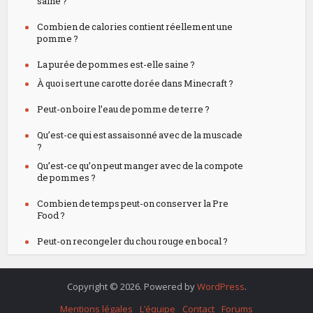
saine ?
Combien de calories contient réellement une
pomme ?
La purée de pommes est-elle saine ?
À quoi sert une carotte dorée dans Minecraft ?
Peut-on boire l’eau de pomme de terre ?
Qu’est-ce qui est assaisonné avec de la muscade
?
Qu’est-ce qu’on peut manger avec de la compote
de pommes ?
Combien de temps peut-on conserver la Pre
Food ?
Peut-on recongeler du chou rouge en bocal ?
Copyright © 2026. Powered by
WordPress
.
Mentions légales
L’équipe
Contact
Forums