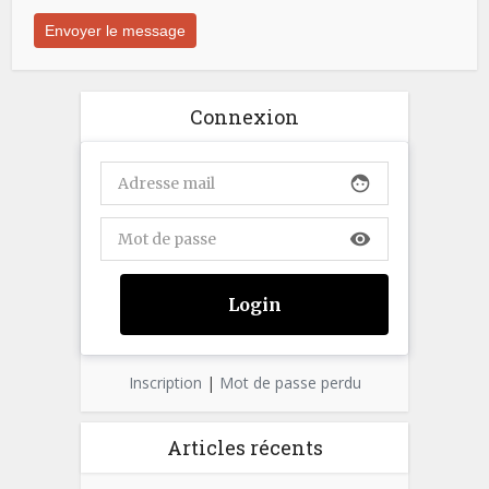
Connexion
face
visibility
Inscription
|
Mot de passe perdu
Articles récents