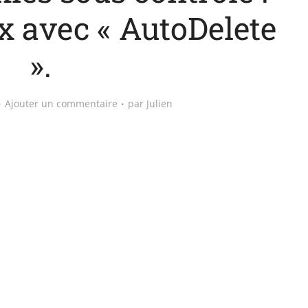
x avec « AutoDelete
».
Ajouter un commentaire
par
Julien