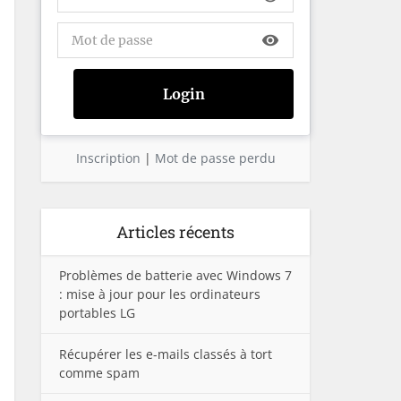
visibility
Inscription
|
Mot de passe perdu
Articles récents
Problèmes de batterie avec Windows 7
: mise à jour pour les ordinateurs
portables LG
Récupérer les e-mails classés à tort
comme spam