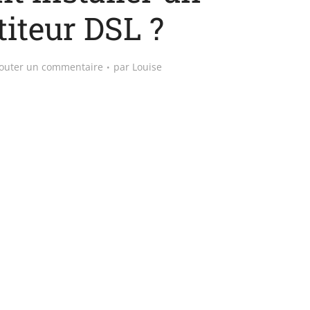
titeur DSL ?
outer un commentaire
par
Louise