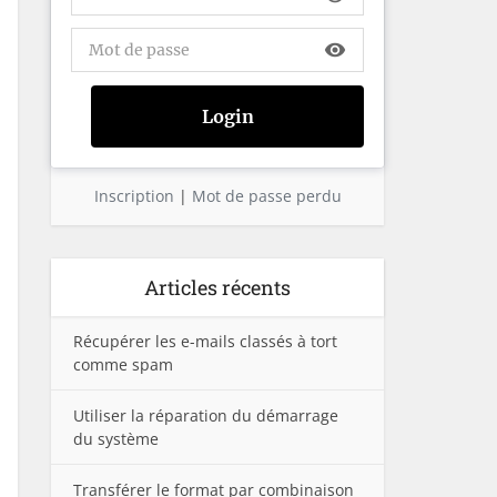
visibility
Inscription
|
Mot de passe perdu
Articles récents
Récupérer les e-mails classés à tort
comme spam
Utiliser la réparation du démarrage
du système
Transférer le format par combinaison