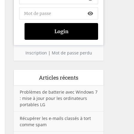
visibility
Inscription
|
Mot de passe perdu
Articles récents
Problèmes de batterie avec Windows 7
: mise à jour pour les ordinateurs
portables LG
Récupérer les e-mails classés à tort
comme spam