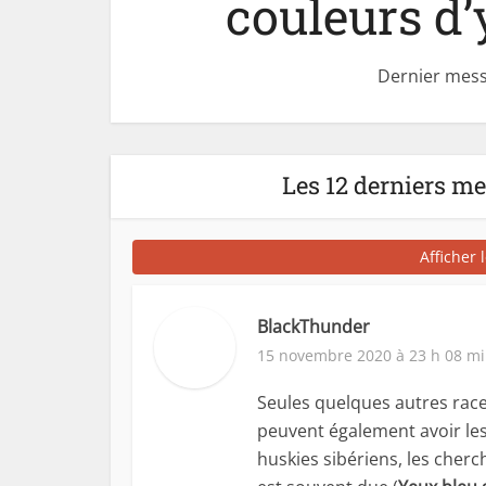
couleurs d’
Dernier mess
Les 12 derniers m
Afficher 
BlackThunder
15 novembre 2020 à 23 h 08 m
Seules quelques autres races
peuvent également avoir les
huskies sibériens, les cher