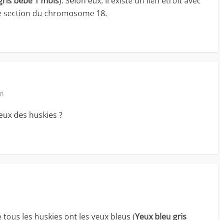
gris bebe 1 mois
). Selon eux, il existe un lien étroit avec
ne section du chromosome 18.
in
eux des huskies ?
e tous les huskies ont les yeux bleus (
Yeux bleu gris