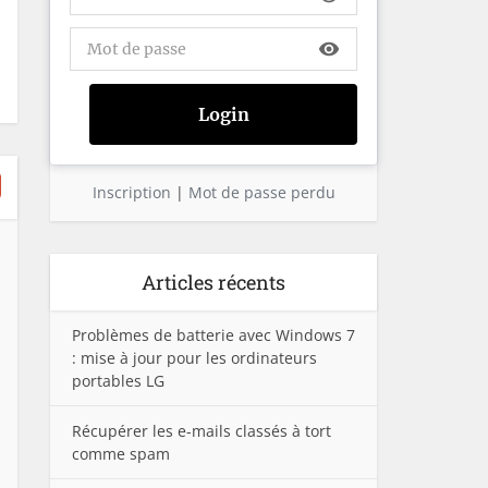
visibility
Inscription
|
Mot de passe perdu
Articles récents
Problèmes de batterie avec Windows 7
: mise à jour pour les ordinateurs
portables LG
Récupérer les e-mails classés à tort
comme spam