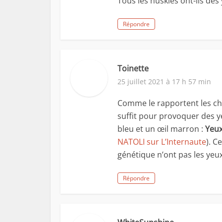
Tous les huskies ont-ils des 
Répondre
Toinette
25 juillet 2021 à 17 h 57 min
Comme le rapportent les che
suffit pour provoquer des y
bleu et un œil marron :
Yeux
NATOLI sur L’Internaute
). C
génétique n’ont pas les yeux
Répondre