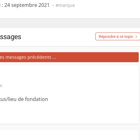
 : 24 septembre 2021
marque
essages
Répondre à ce topic
les messages précédents ...
in
xus/lieu de fondation