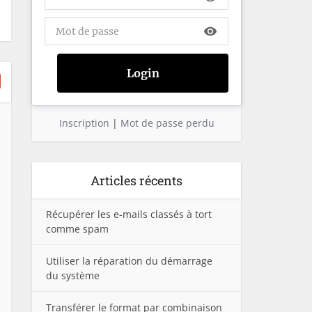
visibility
Inscription
|
Mot de passe perdu
Articles récents
Récupérer les e-mails classés à tort
comme spam
Utiliser la réparation du démarrage
du système
Transférer le format par combinaison