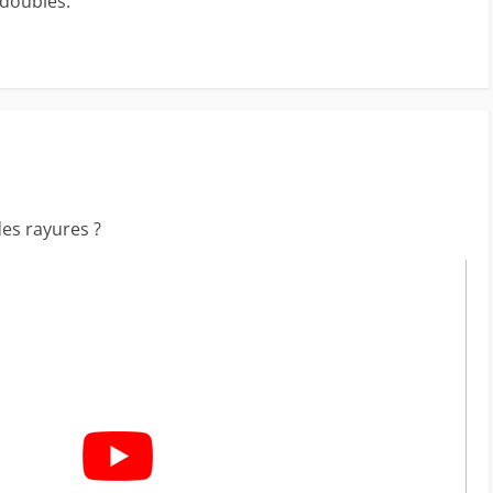
 doublés.
des rayures ?