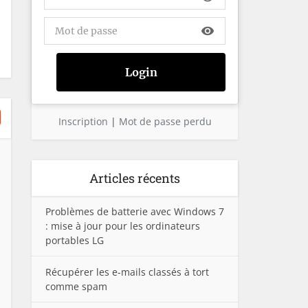
visibility
Inscription
|
Mot de passe perdu
Articles récents
Problèmes de batterie avec Windows 7
: mise à jour pour les ordinateurs
portables LG
Récupérer les e-mails classés à tort
comme spam