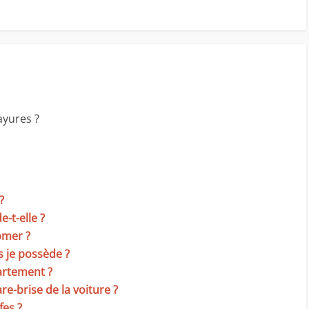
rayures ?
?
-t-elle ?
bmer ?
 je possède ?
rtement ?
re-brise de la voiture ?
fes ?