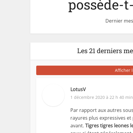
possède-t
Dernier mes
Les 21 derniers m
Afficher 
LotusV
1 décembre 2020 à 22 h 40 min
Par rapport aux autres sous
rayures plus expressives et 
avant.
Tigres tigres leones 