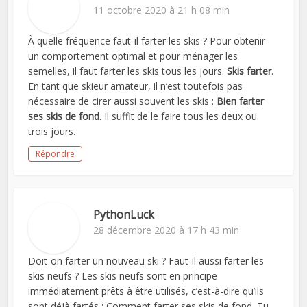
11 octobre 2020 à 21 h 08 min
À quelle fréquence faut-il farter les skis ? Pour obtenir
un comportement optimal et pour ménager les
semelles, il faut farter les skis tous les jours.
Skis farter
.
En tant que skieur amateur, il n’est toutefois pas
nécessaire de cirer aussi souvent les skis :
Bien farter
ses skis de fond
. Il suffit de le faire tous les deux ou
trois jours.
Répondre
PythonLuck
28 décembre 2020 à 17 h 43 min
Doit-on farter un nouveau ski ? Faut-il aussi farter les
skis neufs ? Les skis neufs sont en principe
immédiatement prêts à être utilisés, c’est-à-dire qu’ils
sont déjà fartés : Comment farter ses skis de fond. Tu