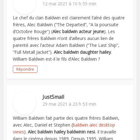
12 mai 2021 à 10 h 55 min
Le chef du clan Baldwin est clairement l’aîné des quatre
frères, Alec Baldwin (“The Departed”, “A la poursuite
d’Octobre Rouge”) (
Alec baldwin acteur jeune
). Les
quatre frères Baldwin n’ont d’ailleurs aucun lien de
parenté avec l’acteur Adam Baldwin (“The Last Ship”,
“Full Metall Jacket”).
Alec baldwin daughter hailey
.
William Baldwin est-il le fils d’Alec Baldwin ?
Répondre
JustSmall
29 mai 2021 à 23 h 53 min
William Baldwin fait partie des quatre frères Baldwin,
avec Alec, Daniel et Stephen (
baldwin alec desktop
views
).
Alec baldwin hailey baldwinin nesi
. Il travaille
dans le cinéma depuis 1989. Depuis 1995, William