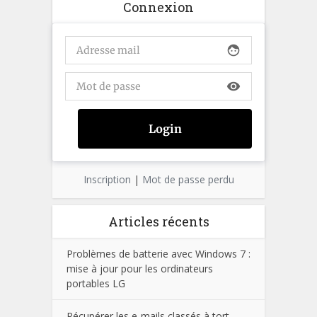
Connexion
face
visibility
Inscription
|
Mot de passe perdu
Articles récents
Problèmes de batterie avec Windows 7 :
mise à jour pour les ordinateurs
portables LG
Récupérer les e-mails classés à tort