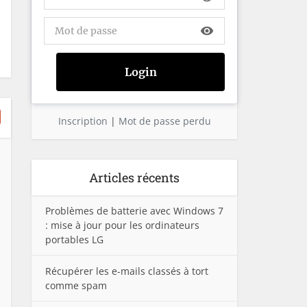
visibility
Inscription
|
Mot de passe perdu
Articles récents
Problèmes de batterie avec Windows 7
: mise à jour pour les ordinateurs
portables LG
Récupérer les e-mails classés à tort
comme spam