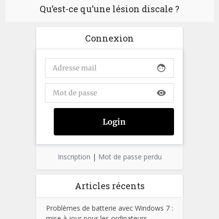
Qu’est-ce qu’une lésion discale ?
Connexion
face
visibility
Inscription
|
Mot de passe perdu
Articles récents
Problèmes de batterie avec Windows 7 :
mise à jour pour les ordinateurs