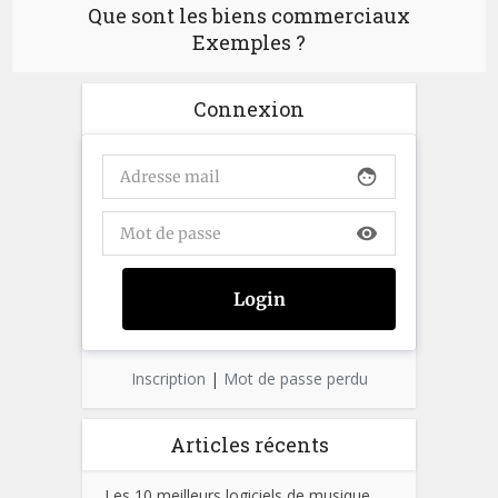
Que sont les biens commerciaux
Exemples ?
Connexion
face
visibility
Inscription
|
Mot de passe perdu
Articles récents
Les 10 meilleurs logiciels de musique,