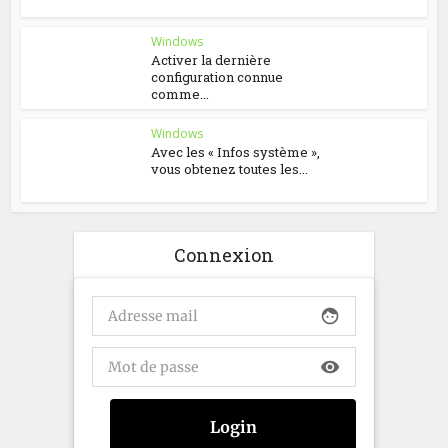
Windows
Activer la dernière
configuration connue
comme...
Windows
Avec les « Infos système »,
vous obtenez toutes les...
Connexion
face
visibility