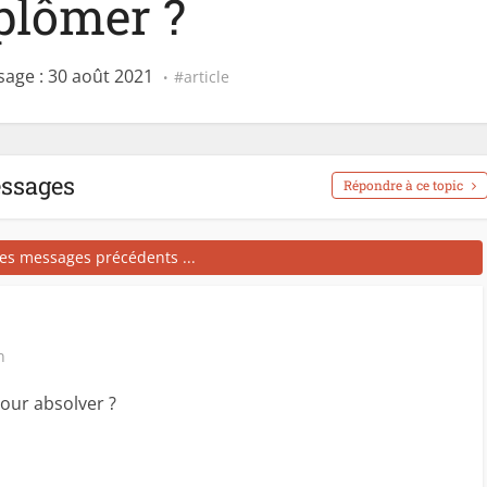
plômer ?
age : 30 août 2021
article
essages
Répondre à ce topic
les messages précédents ...
n
our absolver ?