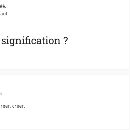
éé.
faut.
ignification ?
in
créer, créer.