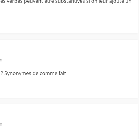
les verbes peuvent être substantivés si on leur ajoute un
in
 ? Synonymes de comme fait
in