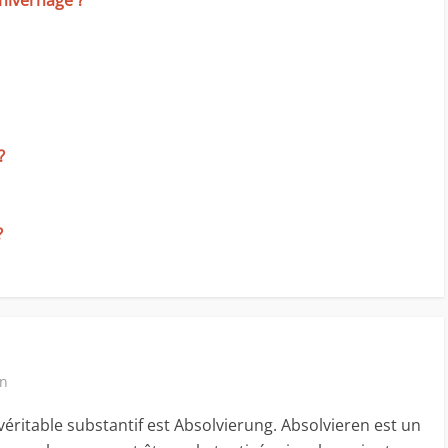
’hivernage ?
?
?
in
véritable substantif est Absolvierung. Absolvieren est un