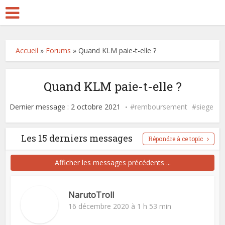
Accueil
»
Forums
»
Quand KLM paie-t-elle ?
Quand KLM paie-t-elle ?
Dernier message : 2 octobre 2021
remboursement
siege
Les 15 derniers messages
Répondre à ce topic
Afficher les messages précédents ...
NarutoTroll
16 décembre 2020 à 1 h 53 min