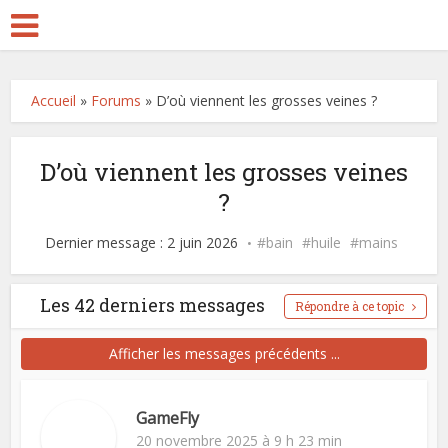
Accueil
»
Forums
»
D’où viennent les grosses veines ?
D’où viennent les grosses veines
?
Dernier message : 2 juin 2026
bain
huile
mains
Les 42 derniers messages
Répondre à ce topic
Afficher les messages précédents ...
GameFly
20 novembre 2025 à 9 h 23 min