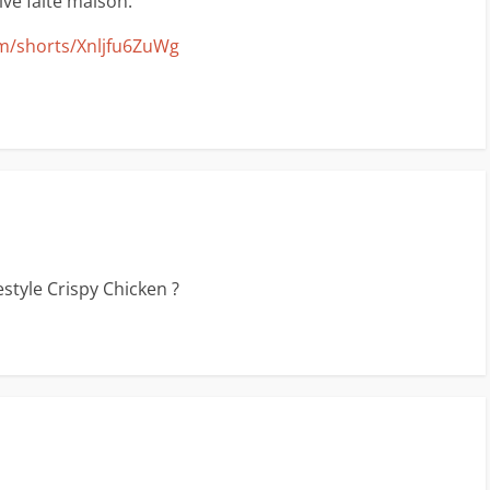
ive faite maison.
m/shorts/Xnljfu6ZuWg
style Crispy Chicken ?