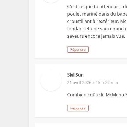
C’est ce que tu attendais : d
poulet mariné dans du babeur
croustillant à l’extérieur.
fondant et une sauce ranch
saveurs encore jamais vue.
Répondre
SkillSun
21 avril 2026 à 15 h 22 min
Combien coûte le McMenu ?
Répondre