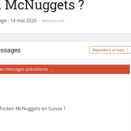
 McNuggets ?
ge : 14 mai 2026
mcdonald
essages
Répondre à ce topic
les messages précédents ...
hicken McNuggets en Suisse ?